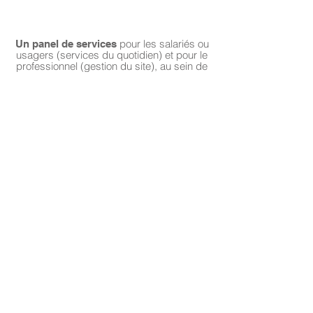
MANAGEMENT
pour les salariés ou
Un panel de services
usagers (services du quotidien) et pour le
professionnel (gestion du site), au sein de
l’entreprise ou du tiers lieux.
À LA CARTE
dédiées à
Des prestations multiservices
gérer tout ou partie d’un site, d’un
établissement
CONCIERGERIE
SUR SITE