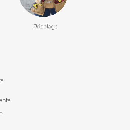
Bricolage
ts
ents
e