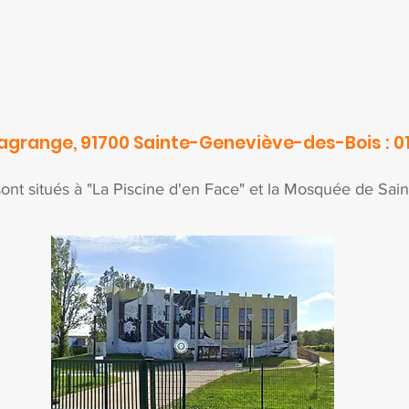
Lagrange, 91700 Sainte-Geneviève-des-Bois : 01
ont situés à "La Piscine d'en Face" et la Mosquée de Sai